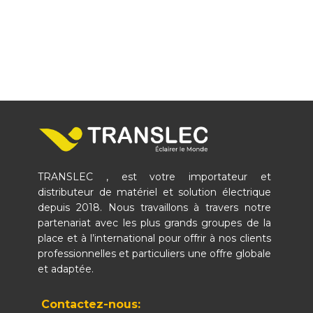
TRANSLEC , est votre importateur et
distributeur de matériel et solution électrique
depuis 2018. Nous travaillons à travers notre
partenariat avec les plus grands groupes de la
place et à l’international pour offrir à nos clients
professionnelles et particuliers une offre globale
et adaptée.
Contactez-nous: