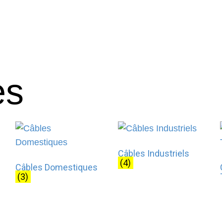
es
Câbles Industriels
(4)
Câbles Domestiques
(3)