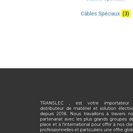
Câbles Spéciaux
(3)
TRANSLEC , est votre importateur
distributeur de matériel et solution électri
depuis 2018. Nous travaillons à travers no
partenariat avec les plus grands groupes de
place et à l’international pour offrir à nos cli
professionnelles et particuliers une offre glo