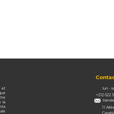
Contac
 et
lun - 
que
+212-522 3
tre
transl
 la
ents
11 All
bale
Casabl