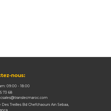
tez-nous:
sam: 09:00 - 18:00
5 73 68
ecsales@translecmaroc.com
ée Des Treilles Bd Chefchaouni Ain Sebaa,
anca