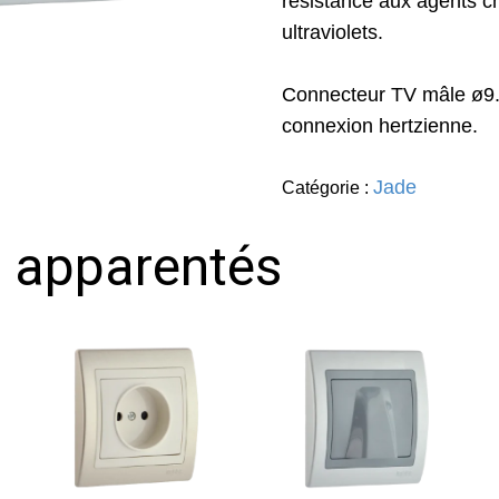
résistance aux agents c
ultraviolets.
Connecteur TV mâle ø9.5
connexion hertzienne.
Jade
Catégorie :
s apparentés