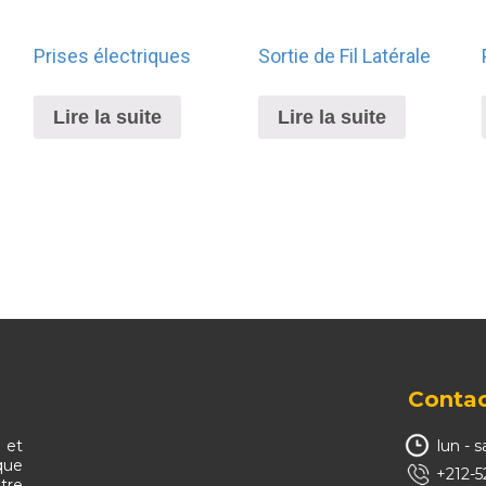
Prises électriques
Sortie de Fil Latérale
Lire la suite
Lire la suite
Contac
 et
lun - 
que
+212-5
tre